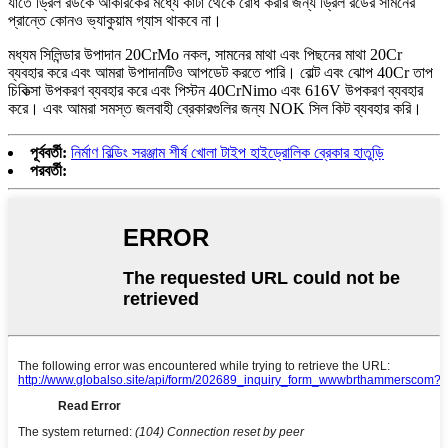
যাতে ড্রিল রডকে আকরিকের মধ্যে কাটা থেকে রোধ করার জন্য ড্রিল রডের সামনের
প্রান্তে কোনও ভ্যাকুয়াম গ্যাস থাকবে না।
মধ্যম সিলিন্ডার উপাদান 20CrMo নকল, সামনের মাথা এবং পিছনের মাথা 20Cr
ব্যবহার করে এবং আমরা উপাদানটিও আপডেট করতে পারি। বোল্ট এবং ঝোপ 40Cr তাপ
চিকিত্সা উপকরণ ব্যবহার করে এবং পিস্টন 40CrNimo এবং 616V উপকরণ ব্যবহার
করে। এবং আমরা সমস্ত জলবাহী ব্রেকারগুলির জন্য NOK সিল কিট ব্যবহার করি।
পূর্ববর্তী:
নির্মাণ বিল্ডিং সরঞ্জাম শীর্ষ খোলা টাইপ হাইড্রোলিক ব্রেকার হাতুড়ি
পরবর্তী: