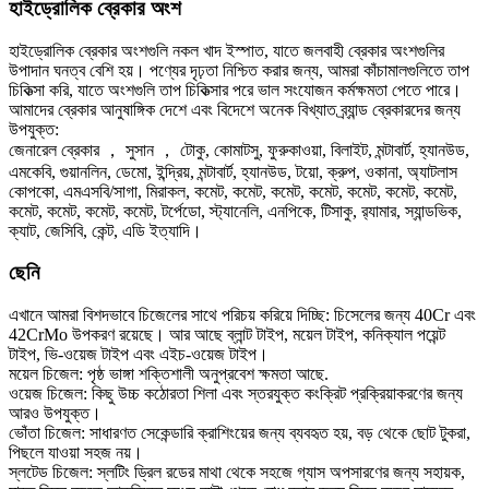
হাইড্রোলিক ব্রেকার অংশ
হাইড্রোলিক ব্রেকার অংশগুলি নকল খাদ ইস্পাত, যাতে জলবাহী ব্রেকার অংশগুলির
উপাদান ঘনত্ব বেশি হয়। পণ্যের দৃঢ়তা নিশ্চিত করার জন্য, আমরা কাঁচামালগুলিতে তাপ
চিকিত্সা করি, যাতে অংশগুলি তাপ চিকিত্সার পরে ভাল সংযোজন কর্মক্ষমতা পেতে পারে।
আমাদের ব্রেকার আনুষাঙ্গিক দেশে এবং বিদেশে অনেক বিখ্যাত ব্র্যান্ড ব্রেকারদের জন্য
উপযুক্ত:
জেনারেল ব্রেকার ， সুসান ， টোকু, কোমাটসু, ফুরুকাওয়া, বিলাইট, মন্টাবার্ট, হ্যানউড,
এমকেবি, গুয়ানলিন, ডেমো, ইন্দ্রিয়, মন্টাবার্ট, হ্যানউড, টয়ো, ক্রুপ, ওকানা, অ্যাটলাস
কোপকো, এমএসবি/সাগা, মিরাকল, কমেট, কমেট, কমেট, কমেট, কমেট, কমেট, কমেট,
কমেট, কমেট, কমেট, কমেট, টর্পেডো, স্ট্যানেলি, এনপিকে, টিসাকু, র‌্যামার, স্যান্ডভিক,
ক্যাট, জেসিবি, কেন্ট, এডি ইত্যাদি।
ছেনি
এখানে আমরা বিশদভাবে চিজেলের সাথে পরিচয় করিয়ে দিচ্ছি: চিসেলের জন্য 40Cr এবং
42CrMo উপকরণ রয়েছে। আর আছে ব্লান্ট টাইপ, ময়েল টাইপ, কনিক্যাল পয়েন্ট
টাইপ, ভি-ওয়েজ টাইপ এবং এইচ-ওয়েজ টাইপ।
ময়েল চিজেল: পৃষ্ঠ ভাঙ্গা শক্তিশালী অনুপ্রবেশ ক্ষমতা আছে.
ওয়েজ চিজেল: কিছু উচ্চ কঠোরতা শিলা এবং স্তরযুক্ত কংক্রিট প্রক্রিয়াকরণের জন্য
আরও উপযুক্ত।
ভোঁতা চিজেল: সাধারণত সেকেন্ডারি ক্রাশিংয়ের জন্য ব্যবহৃত হয়, বড় থেকে ছোট টুকরা,
পিছলে যাওয়া সহজ নয়।
স্লটেড চিজেল: স্লটিং ড্রিল রডের মাথা থেকে সহজে গ্যাস অপসারণের জন্য সহায়ক,