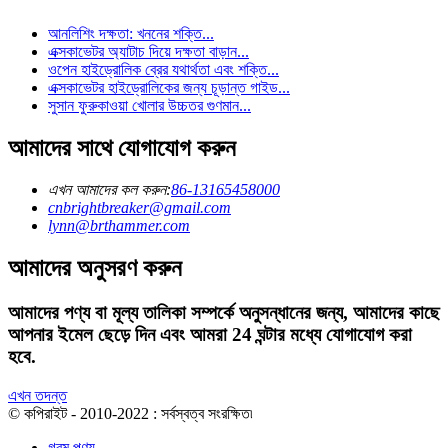
আনলিশিং দক্ষতা: খননের শক্তি...
এক্সকাভেটর অ্যাটাচ দিয়ে দক্ষতা বাড়ান...
ওপেন হাইড্রোলিক ব্রের যথার্থতা এবং শক্তি...
এক্সকাভেটর হাইড্রোলিকের জন্য চূড়ান্ত গাইড...
সুসান ফুরুকাওয়া খোলার উচ্চতর গুণমান...
আমাদের সাথে যোগাযোগ করুন
এখন আমাদের কল করুন:
86-13165458000
cnbrightbreaker@gmail.com
lynn@brthammer.com
আমাদের অনুসরণ করুন
আমাদের পণ্য বা মূল্য তালিকা সম্পর্কে অনুসন্ধানের জন্য, আমাদের কাছে
আপনার ইমেল ছেড়ে দিন এবং আমরা 24 ঘন্টার মধ্যে যোগাযোগ করা
হবে.
এখন তদন্ত
© কপিরাইট - 2010-2022 : সর্বস্বত্ব সংরক্ষিত৷
গরম পণ্য