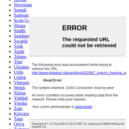
Slovenian
Somali
Samoan
Scots Gaelic
Shona
Sindhi
Sundanese
Swahili
Tajik
Tamil
Telugu
Thai
Ukrainian
Urdu
Uzbek
Vietnamese
Welsh
Xhosa
Yiddish
Yoruba
Zulu
Kinyarwanda
Tatar
Oriya