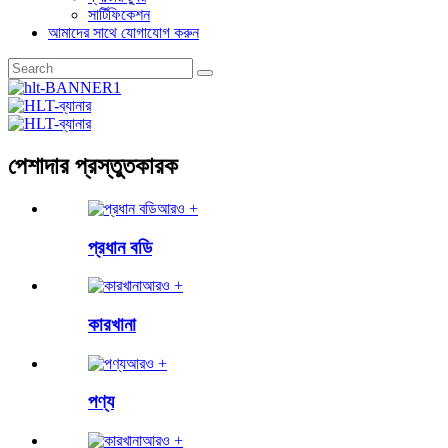
সার্টিফিকেশন
আমাদের সাথে যোগাযোগ করুন
পেশাদার প্রস্তুতকারক
আরও +
প্রধান বডি
আরও +
কারখানা
আরও +
পণ্য
আরও +