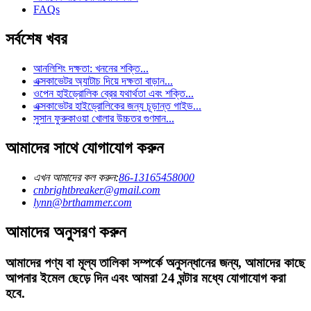
FAQs
সর্বশেষ খবর
আনলিশিং দক্ষতা: খননের শক্তি...
এক্সকাভেটর অ্যাটাচ দিয়ে দক্ষতা বাড়ান...
ওপেন হাইড্রোলিক ব্রের যথার্থতা এবং শক্তি...
এক্সকাভেটর হাইড্রোলিকের জন্য চূড়ান্ত গাইড...
সুসান ফুরুকাওয়া খোলার উচ্চতর গুণমান...
আমাদের সাথে যোগাযোগ করুন
এখন আমাদের কল করুন:
86-13165458000
cnbrightbreaker@gmail.com
lynn@brthammer.com
আমাদের অনুসরণ করুন
আমাদের পণ্য বা মূল্য তালিকা সম্পর্কে অনুসন্ধানের জন্য, আমাদের কাছে
আপনার ইমেল ছেড়ে দিন এবং আমরা 24 ঘন্টার মধ্যে যোগাযোগ করা
হবে.