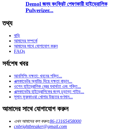
Demol জন্য কংক্রিট পেষণকারী হাইড্রোলিক
Pulverizer...
তথ্য
বাড়ি
আমাদের সম্পর্কে
আমাদের সাথে যোগাযোগ করুন
FAQs
সর্বশেষ খবর
আনলিশিং দক্ষতা: খননের শক্তি...
এক্সকাভেটর অ্যাটাচ দিয়ে দক্ষতা বাড়ান...
ওপেন হাইড্রোলিক ব্রের যথার্থতা এবং শক্তি...
এক্সকাভেটর হাইড্রোলিকের জন্য চূড়ান্ত গাইড...
সুসান ফুরুকাওয়া খোলার উচ্চতর গুণমান...
আমাদের সাথে যোগাযোগ করুন
এখন আমাদের কল করুন:
86-13165458000
cnbrightbreaker@gmail.com