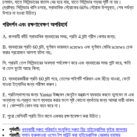
চলমান, যাতে সিলিন্ডারের বাতাস বের হয়ে যায়, যাতে সিলিন্ডার গহ্বর সৃষ্টি না হয়।
(দ্রষ্টব্য: সিলিন্ডার খালি চলছে, স্বাভাবিক স্ট্রোকের 60% স্ট্রোক উপযুক্ত, শেষ পর্যন্ত
উপরে না হওয়া উচিত)
পরিদর্শন এবং রক্ষণাবেক্ষণ অপরিহার্য
A. জলবাহী কাঁচি স্বাভাবিক ব্যবহারের সময়, প্রতি 4 ঘন্টা গ্রীস খেলার জন্য;
B. ব্যবহারের প্রতি 60 ঘন্টা, ঘূর্ণমান ভারবহন screws এবং ঘূর্ণমান মোটর screws চেক
করার প্রয়োজন আলগা ঘটনা নয়;.
সি. প্রায়ই তেল সিলিন্ডারের অবস্থা পর্যবেক্ষণ করে এবং ব্যবহারের সময় শান্ট করে, ক্ষতি
বা তেল ফুটো আছে কিনা;
D. ব্যবহারকারীরা প্রতি 60 ঘন্টা পরে, তেলের পাইপটি পরিধান এবং ছিঁড়ে যাওয়া, ফেটে
যাওয়া ইত্যাদির জন্য পরীক্ষা করুন।
E. প্রতিস্থাপনের জন্য Yantai উজ্জ্বল জেনুইন যন্ত্রাংশ ব্যবহার করতে ভুলবেন না এবং
অন্যান্য অ-প্রকৃত অংশ ব্যবহার করার ফলে সৃষ্ট কোনো ব্যর্থতার জন্য আমরা দায়ী থাকব
না। কোম্পানি কোন দায় বহন করে না।
F. পুরো মেশিনটি প্রতি তিন মাসে একবার রক্ষণাবেক্ষণ করা উচিত।
পূর্ববর্তী:
খননকারী দ্রুত পরিবর্তন সংযুক্তি দ্রুত হিচ হাইড্রোলিক কুইক কাপলার
পরবর্তী:
সুসান ফুরুকাওয়া ওপেন টপ মাউন্ট করা হাইড্রোলিক ব্রেকার হ্যামার