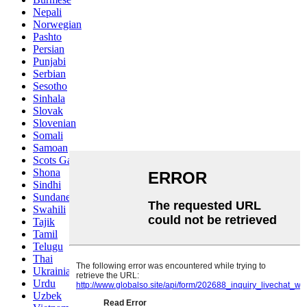
Nepali
Norwegian
Pashto
Persian
Punjabi
Serbian
Sesotho
Sinhala
Slovak
Slovenian
Somali
Samoan
Scots Gaelic
Shona
Sindhi
Sundanese
Swahili
Tajik
Tamil
Telugu
Thai
Ukrainian
Urdu
Uzbek